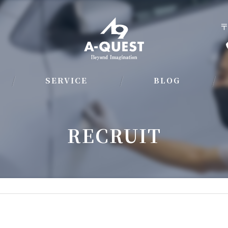
〒
SERVICE
BLOG
BODYWORK REPAIR&PAINT
RECRUIT
AUTOMOTIVE COATING
AUTOMOBILE SALES ＆ PURCHASE