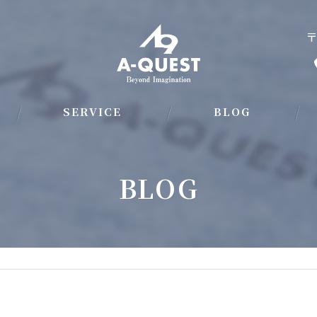
〒
SERVICE
BLOG
BODYWORK REPAIR&PAINT
BLOG
AUTOMOTIVE COATING
AUTOMOBILE SALES ＆ PURCHASE