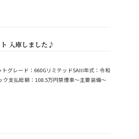
ト 入庫しました♪
レード：660GリミテッドSAIII年式：令和
ラック支払総額：108.5万円禁煙車～主要装備～