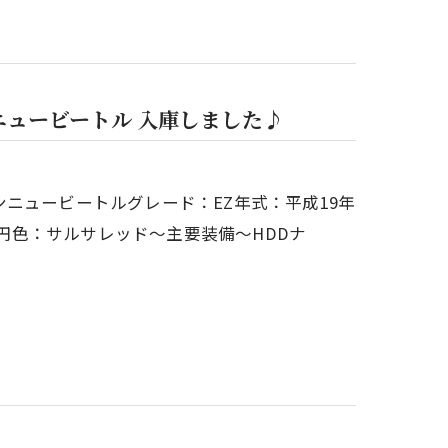
ニュービートル 入庫しました♪
ニュービートルグレード：EZ年式：平成19年
万円色：サルサレッド～主要装備～HDDナ