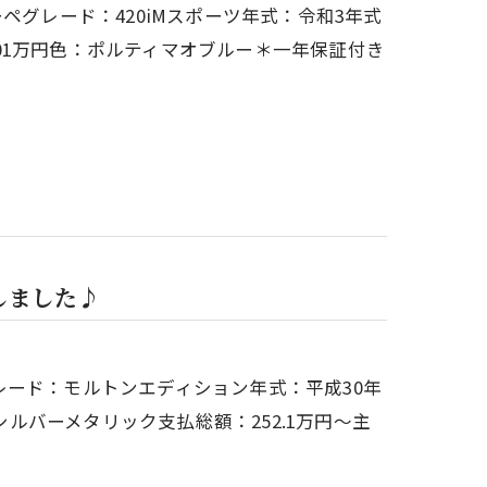
ペグレード：420iMスポーツ年式：令和3年式
：601万円色：ポルティマオブルー＊一年保証付き
しました♪
ード：モルトンエディション年式：平成30年
シルバーメタリック支払総額：252.1万円～主